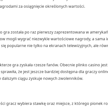
grodami za osiągnięcie określonych wartości.
dy to gra została po raz pierwszy zaprezentowana w ameryka
how mogli wygrać niezwykle wartościowe nagrody, a sama i
się popularne nie tylko na ekranach telewizyjnych, ale rów
terze gra zyskała rzesze fanów. Obecnie plinko casino jes
prawiła, że jest jeszcze bardziej dostępna dla graczy online
w dalszym ciągu zyskuje nowych zwolenników.
ości gracz wybiera stawkę oraz miejsce, z którego pionek r