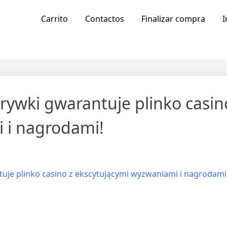
Carrito
Contactos
Finalizar compra
I
ywki gwarantuje plinko casin
 i nagrodami!
uje plinko casino z ekscytującymi wyzwaniami i nagrodami