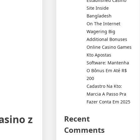
Established Casino
Site Inside
Bangladesh
On The Internet
Wagering Big
Additional Bonuses
Online Casino Games
Kto Apostas
Software: Mantenha
O Bônus Em Até R$
200
Cadastro Na Kto:
Marcia A Passo Pra
Fazer Conta Em 2025
asino z
Recent
Comments