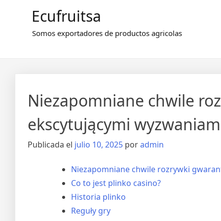
Saltar
Ecufruitsa
al
contenido
Somos exportadores de productos agricolas
Niezapomniane chwile rozr
ekscytującymi wyzwaniami
Publicada el
julio 10, 2025
por
admin
Niezapomniane chwile rozrywki gwarant
Co to jest plinko casino?
Historia plinko
Reguły gry