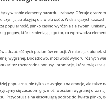
a łączy w sobie elementy hazardu i zabawy. Oferuje graczo
czyni ją atrakcyjną dla wielu osób. W dzisiejszych czasach
szą popularność, plinko casino wyróżnia się swoimi unikaln
reg pegów, które zmieniają jego tor, co wprowadza element
świadczać różnych poziomów emocji. W miarę jak pionek sta
cjalnej wygranej. Dodatkowo, możliwość wyboru różnych wa
spotkać też różnorodne bonusy i promocje, które zwiększają
dziej popularna, nie tylko ze względu na emocje, ale także 
przyjrzymy się zasadom gry, możliwościom wygranej oraz na
. Przygotuj się na ekscytującą podróż do świata plinko, g