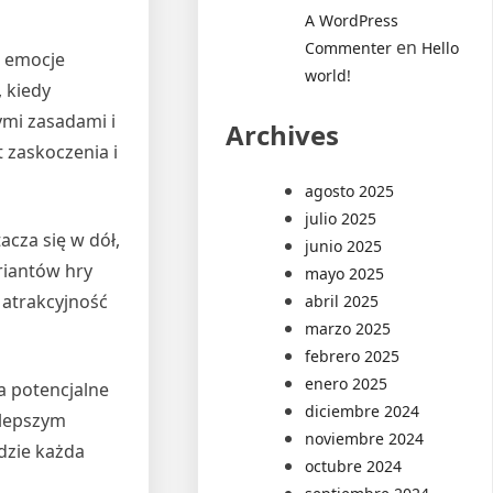
A WordPress
en
Commenter
Hello
m emocje
world!
, kiedy
ymi zasadami i
Archives
 zaskoczenia i
agosto 2025
julio 2025
cza się w dół,
junio 2025
riantów hry
mayo 2025
 atrakcyjność
abril 2025
marzo 2025
febrero 2025
enero 2025
na potencjalne
diciembre 2024
jlepszym
noviembre 2024
dzie każda
octubre 2024