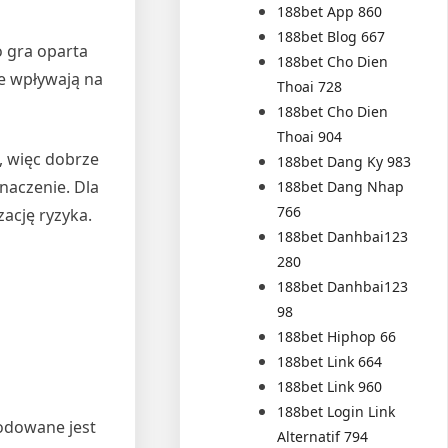
188bet App 860
188bet Blog 667
o gra oparta
188bet Cho Dien
e wpływają na
Thoai 728
188bet Cho Dien
Thoai 904
, więc dobrze
188bet Dang Ky 983
naczenie. Dla
188bet Dang Nhap
766
ację ryzyka.
188bet Danhbai123
280
188bet Danhbai123
98
188bet Hiphop 66
188bet Link 664
188bet Link 960
188bet Login Link
odowane jest
Alternatif 794