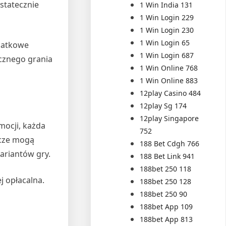
Ostatecznie
1 Win India 131
1 Win Login 229
1 Win Login 230
1 Win Login 65
datkowe
1 Win Login 687
cznego grania
1 Win Online 768
1 Win Online 883
12play Casino 484
12play Sg 174
12play Singapore
mocji, każda
752
acze mogą
188 Bet Cdgh 766
ariantów gry.
188 Bet Link 941
188bet 250 118
j opłacalna.
188bet 250 128
188bet 250 90
188bet App 109
188bet App 813