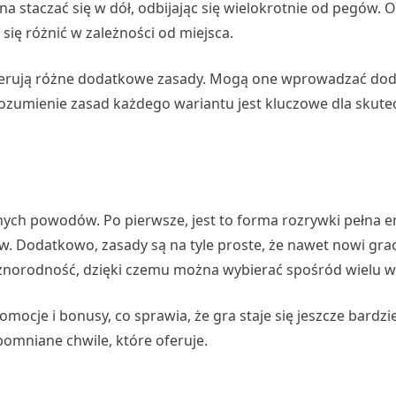
na staczać się w dół, odbijając się wielokrotnie od pegów. 
ię różnić w zależności od miejsca.
 oferują różne dodatkowe zasady. Mogą one wprowadzać do
ozumienie zasad każdego wariantu jest kluczowe dla skute
żnych powodów. Po pierwsze, jest to forma rozrywki pełna e
ów. Dodatkowo, zasady są na tyle proste, że nawet nowi gr
różnorodność, dzięki czemu można wybierać spośród wielu w
ocje i bonusy, co sprawia, że gra staje się jeszcze bardzie
pomniane chwile, które oferuje.