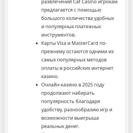
развлечений Cat Casino игрокам
предлагается с помощью
большого количества удобных
и популярных платежных
инструментов.
Карты Visa и MasterCard по-
прежнему остаются одними из
самых популярных методов
оплаты в российских интернет
казино.
Онлайн-казино в 2025 году
продолжают набирать
популярность благодаря
удобству, разнообразию игр и
возможности выигрыша
реальных денег.