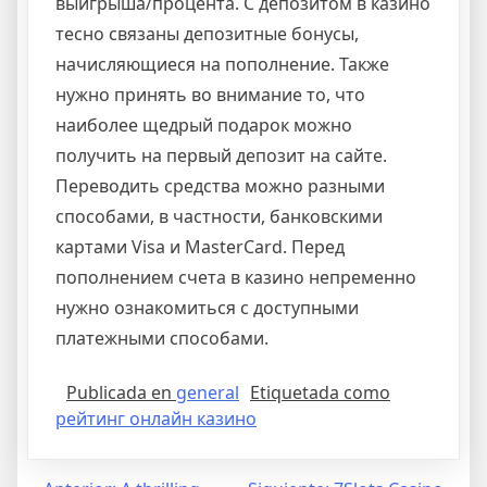
выигрыша/процента. С депозитом в казино
тесно связаны депозитные бонусы,
начисляющиеся на пополнение. Также
нужно принять во внимание то, что
наиболее щедрый подарок можно
получить на первый депозит на сайте.
Переводить средства можно разными
способами, в частности, банковскими
картами Visa и MasterCard. Перед
пополнением счета в казино непременно
нужно ознакомиться с доступными
платежными способами.
Publicada en
general
Etiquetada como
рейтинг онлайн казино