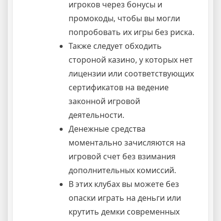
игроков через бонусы и
промокоды, чтобы вы могли
попробовать их игры без риска.
Также следует обходить
стороной казино, у которых нет
лицензии или соответствующих
сертификатов на ведение
законной игровой
деятельности.
Денежные средства
моментально зачисляются на
игровой счет без взимания
дополнительных комиссий.
В этих клубах вы можете без
опаски играть на деньги или
крутить демки современных