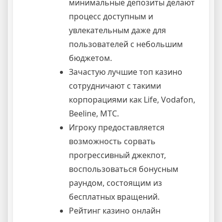
минимальные депозиты делают
процесс доступным и
увлекательным даже для
пользователей с небольшим
бюджетом.
Зачастую лучшие топ казино
сотрудничают с такими
корпорациями как Life, Vodafon,
Beeline, MTC.
Игроку предоставляется
возможность сорвать
прогрессивный джекпот,
воспользоваться бонусным
раундом, состоящим из
бесплатных вращений.
Рейтинг казино онлайн