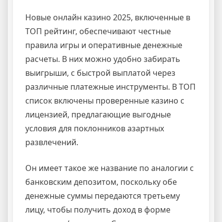
Новые онлайн казино 2025, включенные в
ТОП рейтинг, обеспечивают честные
правила игры и оперативные денежные
расчеты. В них можно удобно забирать
выигрыши, с быстрой выплатой через
различные платежные инструменты. В ТОП
список включены проверенные казино с
лицензией, предлагающие выгодные
условия для поклонников азартных
развлечений.
Он имеет такое же название по аналогии с
банковским депозитом, поскольку обе
денежные суммы передаются третьему
лицу, чтобы получить доход в форме