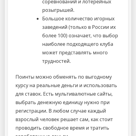
соревнований и лотерейных
розыгрышей.
Большое количество игорных
заведений (только в России их
более 100) означает, что выбор
наиболее подходящего клуба
может представлять много
трудностей.
Поинты можно обменять по выгодному
курсу на реальные деньги и использовать
для ставок. Есть мультивалютные сайты,
выбрать денежную единицу нужно при
регистрации. В любом случае каждый
взрослый человек решает сам, как стоит
проводить свободное время и тратить