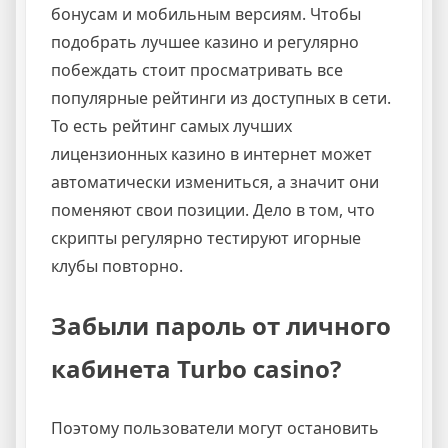
бонусам и мобильным версиям. Чтобы
подобрать лучшее казино и регулярно
побеждать стоит просматривать все
популярные рейтинги из доступных в сети.
То есть рейтинг самых лучших
лицензионных казино в интернет может
автоматически измениться, а значит они
поменяют свои позиции. Дело в том, что
скрипты регулярно тестируют игорные
клубы повторно.
Забыли пароль от личного
кабинета Turbo casino?
Поэтому пользователи могут остановить