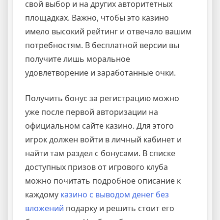
свой выбор и на других авторитетных
площадках. Важно, чтобы это казино
имело высокий рейтинг и отвечало вашим
потребностям. В бесплатной версии вы
получите лишь моральное
удовлетворение и заработанные очки.
Получить бонус за регистрацию можно
уже после первой авторизации на
официальном сайте казино. Для этого
игрок должен войти в личный кабинет и
найти там раздел с бонусами. В списке
доступных призов от игрового клуба
можно почитать подробное описание к
каждому
казино с выводом денег без
вложений
подарку и решить стоит его