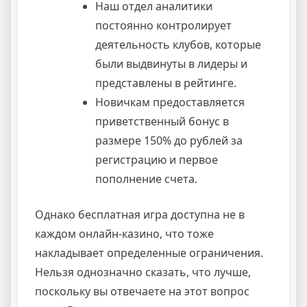
Наш отдел аналитики
постоянно контролирует
деятельность клубов, которые
были выдвинуты в лидеры и
представлены в рейтинге.
Новичкам предоставляется
приветственный бонус в
размере 150% до рублей за
регистрацию и первое
пополнение счета.
Однако бесплатная игра доступна не в
каждом онлайн-казино, что тоже
накладывает определенные ограничения.
Нельзя однозначно сказать, что лучше,
поскольку вы отвечаете на этот вопрос