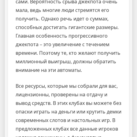
сами. Вероятность срыва джекпота очень
мала, ведь многие люди стремятся его
получить. Однако речь идет о суммах,
способных достигать гигантские размеры.
Главная особенность прогрессивного
джекпота – это увеличение с течением
времени. Поэтому те, кто желают получить
миллионный выигрыш, должны обратить
внимание на эти автоматы.
Все ресурсы, которые мы собрали для вас,
лицензионны, проверены на отдачу и
вывод средств. В этих клубах вы можете без
опаски играть на деньги или крутить демки
современных слотов и настольных игр. В
предложенных клубах все данные игроков