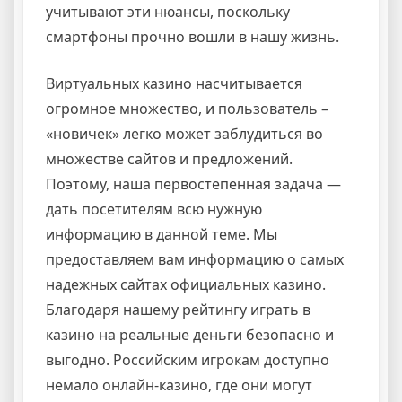
учитывают эти нюансы, поскольку
смартфоны прочно вошли в нашу жизнь.
Виртуальных казино насчитывается
огромное множество, и пользователь –
«новичек» легко может заблудиться во
множестве сайтов и предложений.
Поэтому, наша первостепенная задача —
дать посетителям всю нужную
информацию в данной теме. Мы
предоставляем вам информацию о самых
надежных сайтах официальных казино.
Благодаря нашему рейтингу играть в
казино на реальные деньги безопасно и
выгодно. Российским игрокам доступно
немало онлайн-казино, где они могут