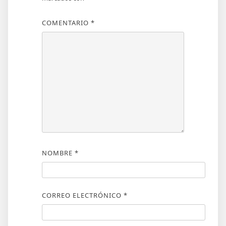
COMENTARIO
*
NOMBRE
*
CORREO ELECTRÓNICO
*