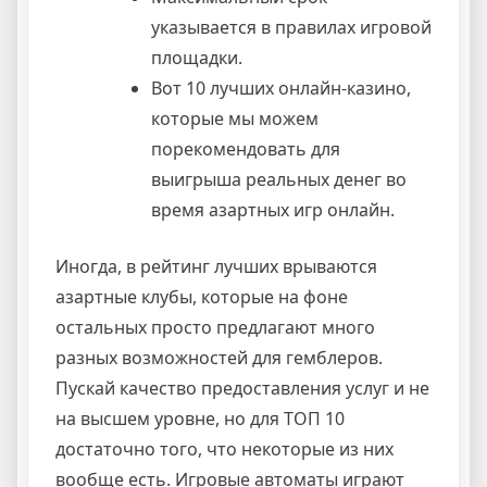
указывается в правилах игровой
площадки.
Вот 10 лучших онлайн-казино,
которые мы можем
порекомендовать для
выигрыша реальных денег во
время азартных игр онлайн.
Иногда, в рейтинг лучших врываются
азартные клубы, которые на фоне
остальных просто предлагают много
разных возможностей для гемблеров.
Пускай качество предоставления услуг и не
на высшем уровне, но для ТОП 10
достаточно того, что некоторые из них
вообще есть. Игровые автоматы играют