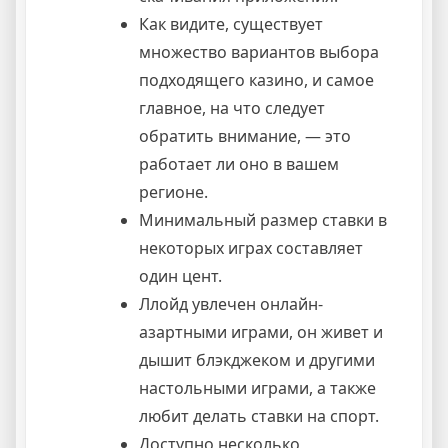
Как видите, существует
множество вариантов выбора
подходящего казино, и самое
главное, на что следует
обратить внимание, — это
работает ли оно в вашем
регионе.
Минимальный размер ставки в
некоторых играх составляет
один цент.
Ллойд увлечен онлайн-
азартными играми, он живет и
дышит блэкджеком и другими
настольными играми, а также
любит делать ставки на спорт.
Доступно несколько