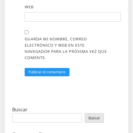
WEB
GUARDA MI NOMBRE, CORREO
ELECTRÓNICO Y WEB EN ESTE
NAVEGADOR PARA LA PRÓXIMA VEZ QUE
COMENTE.
Buscar
Buscar