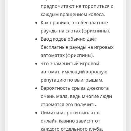
предпочитают не торопиться с
каждым вращением колеса.
Как правило, это бесплатные
раунды на слотах (фриспины).
Ввод кодов обычно даёт
бесплатные раунды на игровых
автоматах (фриспины).
Это знаменитый игровой
автомат, имеющий хорошую
репутацию по выигрышам.
Вероятность срыва джекпота
очень мала, ведь многие люди
стремятся его получить.
Лимиты и сроки выплат в
онлайн казино зависят от
каждого отдельного клуба.