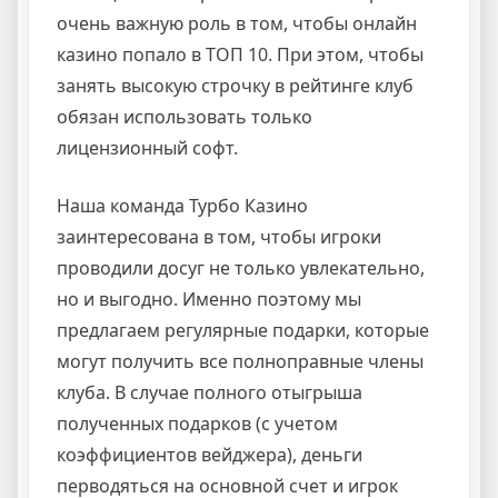
очень важную роль в том, чтобы онлайн
казино попало в ТОП 10. При этом, чтобы
занять высокую строчку в рейтинге клуб
обязан использовать только
лицензионный софт.
Наша команда Турбо Казино
заинтересована в том, чтобы игроки
проводили досуг не только увлекательно,
но и выгодно. Именно поэтому мы
предлагаем регулярные подарки, которые
могут получить все полноправные члены
клуба. В случае полного отыгрыша
полученных подарков (с учетом
коэффициентов вейджера), деньги
перводяться на основной счет и игрок