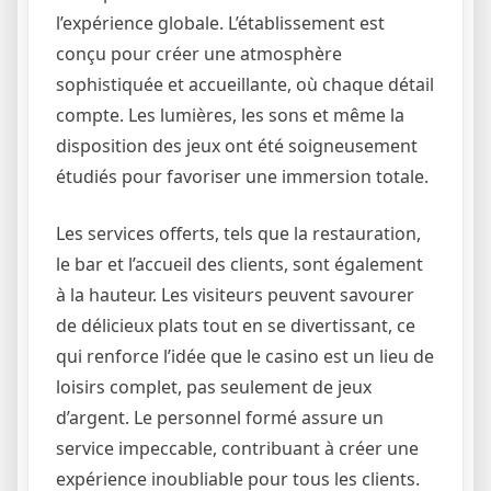
l’expérience globale. L’établissement est
conçu pour créer une atmosphère
sophistiquée et accueillante, où chaque détail
compte. Les lumières, les sons et même la
disposition des jeux ont été soigneusement
étudiés pour favoriser une immersion totale.
Les services offerts, tels que la restauration,
le bar et l’accueil des clients, sont également
à la hauteur. Les visiteurs peuvent savourer
de délicieux plats tout en se divertissant, ce
qui renforce l’idée que le casino est un lieu de
loisirs complet, pas seulement de jeux
d’argent. Le personnel formé assure un
service impeccable, contribuant à créer une
expérience inoubliable pour tous les clients.