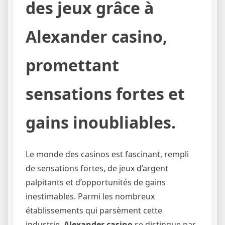
des jeux grâce à
Alexander casino,
promettant
sensations fortes et
gains inoubliables.
Le monde des casinos est fascinant, rempli
de sensations fortes, de jeux d’argent
palpitants et d’opportunités de gains
inestimables. Parmi les nombreux
établissements qui parsèment cette
industrie,
Alexander casino
se distingue par