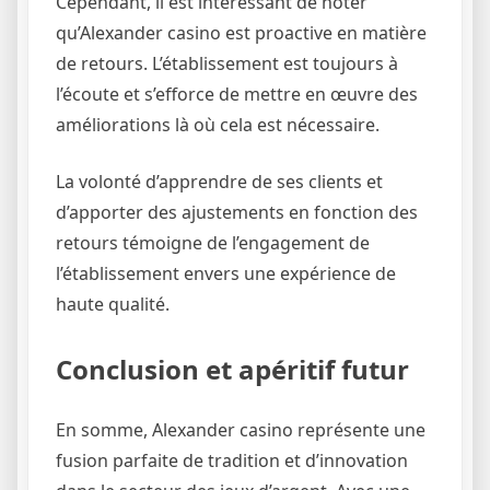
Cependant, il est intéressant de noter
qu’Alexander casino est proactive en matière
de retours. L’établissement est toujours à
l’écoute et s’efforce de mettre en œuvre des
améliorations là où cela est nécessaire.
La volonté d’apprendre de ses clients et
d’apporter des ajustements en fonction des
retours témoigne de l’engagement de
l’établissement envers une expérience de
haute qualité.
Conclusion et apéritif futur
En somme, Alexander casino représente une
fusion parfaite de tradition et d’innovation