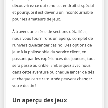
découvrirez ce qui rend cet endroit si spécial
et pourquoi il est devenu un incontournable
pour les amateurs de jeux.
À travers une série de sections détaillées,
nous vous fournirons un aperçu complet de
l’univers d’Alexander casino. Des options de
jeux à la philosophie du service client, en
passant par les expériences des joueurs, tout
sera passé au crible. Embarquez avec nous
dans cette aventure où chaque lancer de dés
et chaque carte retournée peuvent changer
votre destin !
Un aperçu des jeux