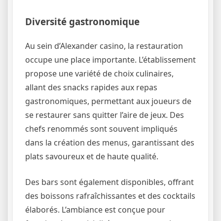
Diversité gastronomique
Au sein d’Alexander casino, la restauration
occupe une place importante. L’établissement
propose une variété de choix culinaires,
allant des snacks rapides aux repas
gastronomiques, permettant aux joueurs de
se restaurer sans quitter l’aire de jeux. Des
chefs renommés sont souvent impliqués
dans la création des menus, garantissant des
plats savoureux et de haute qualité.
Des bars sont également disponibles, offrant
des boissons rafraîchissantes et des cocktails
élaborés. L’ambiance est conçue pour