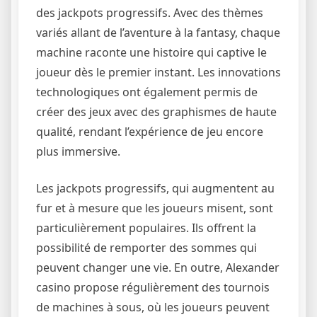
des jackpots progressifs. Avec des thèmes
variés allant de l’aventure à la fantasy, chaque
machine raconte une histoire qui captive le
joueur dès le premier instant. Les innovations
technologiques ont également permis de
créer des jeux avec des graphismes de haute
qualité, rendant l’expérience de jeu encore
plus immersive.
Les jackpots progressifs, qui augmentent au
fur et à mesure que les joueurs misent, sont
particulièrement populaires. Ils offrent la
possibilité de remporter des sommes qui
peuvent changer une vie. En outre, Alexander
casino propose régulièrement des tournois
de machines à sous, où les joueurs peuvent