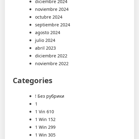
diciembre 2024
noviembre 2024
octubre 2024
septiembre 2024
agosto 2024
julio 2024
abril 2023
diciembre 2022
noviembre 2022
Categories
! Без рубрики
1
1 Vin 610
1 Win 152
1 Win 299
1 Win 305