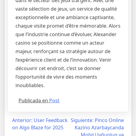
dans le secteur des jeux d’argent. Avec une
vaste sélection de jeux, un service de qualité
exceptionnelle et une ambiance captivante,
chaque visite promet d’être mémorable. Alors
que l’industrie continue d’évoluer, Alexander
casino se positionne comme un acteur
majeur, renforçant sa stratégie autour de
l’expérience client et de l’innovation. Venir
découvrir cet endroit, c’est se donner
l’opportunité de vivre des moments
inoubliables.
Publicada en
Post
Navegación
Anterior:
User Feedback
Siguiente:
Pinco Online
on Algo Blaze for 2025
Kazino Azərbaycanda
de
Mobil Uyğunluq və