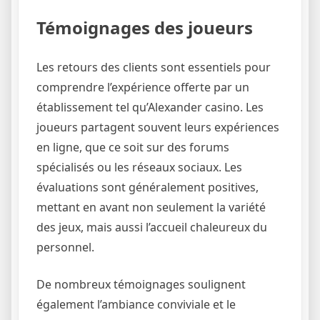
Témoignages des joueurs
Les retours des clients sont essentiels pour
comprendre l’expérience offerte par un
établissement tel qu’Alexander casino. Les
joueurs partagent souvent leurs expériences
en ligne, que ce soit sur des forums
spécialisés ou les réseaux sociaux. Les
évaluations sont généralement positives,
mettant en avant non seulement la variété
des jeux, mais aussi l’accueil chaleureux du
personnel.
De nombreux témoignages soulignent
également l’ambiance conviviale et le