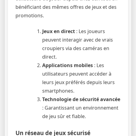
bénéficiant des mêmes offres de jeux et des
promotions.
Jeux en direct
: Les joueurs
peuvent interagir avec de vrais
croupiers via des caméras en
direct.
Applications mobiles
: Les
utilisateurs peuvent accéder à
leurs jeux préférés depuis leurs
smartphones.
Technologie de sécurité avancée
: Garantissant un environnement
de jeu sûr et fiable.
Un réseau de jeux sécurisé