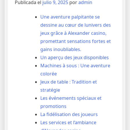
Publicada el
julio 9, 2025
por
admin
Une aventure palpitante se
dessine au cœur de lunivers des
jeux grâce à Alexander casino,
promettant sensations fortes et
gains inoubliables.
Un aperçu des jeux disponibles
Machines à sous : Une aventure
colorée
Jeux de table : Tradition et
stratégie
Les événements spéciaux et
promotions
La fidélisation des joueurs
Les services et l’ambiance