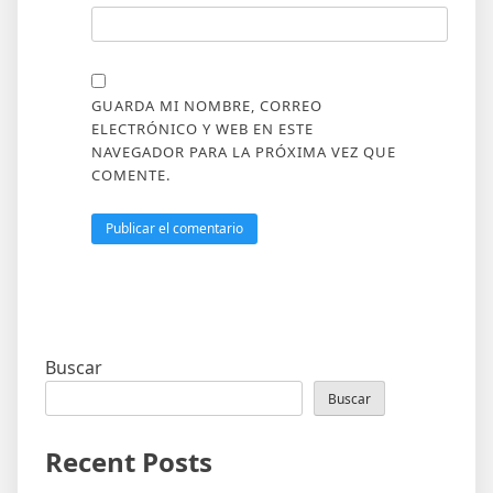
GUARDA MI NOMBRE, CORREO
ELECTRÓNICO Y WEB EN ESTE
NAVEGADOR PARA LA PRÓXIMA VEZ QUE
COMENTE.
Buscar
Buscar
Recent Posts