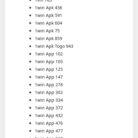
1win Apk 436
1win Apk 591
1win Apk 604
1win Apk 75
1win Apk 859
1win Apk Togo 943
1win App 102
1win App 105
1win App 125
1win App 147
1win App 276
1win App 302
1win App 334
1win App 372
1win App 432
1win App 476
1win App 477