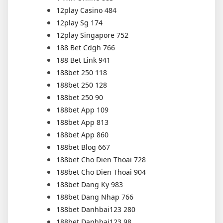
12play Casino 484
12play Sg 174
12play Singapore 752
188 Bet Cdgh 766
188 Bet Link 941
188bet 250 118
188bet 250 128
188bet 250 90
188bet App 109
188bet App 813
188bet App 860
188bet Blog 667
188bet Cho Dien Thoai 728
188bet Cho Dien Thoai 904
188bet Dang Ky 983
188bet Dang Nhap 766
188bet Danhbai123 280
188bet Danhbai123 98