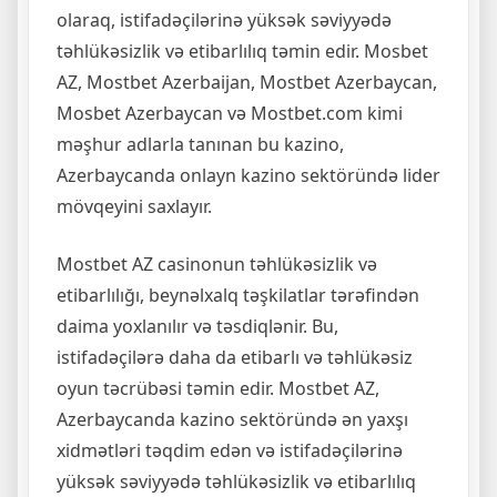
olaraq, istifadəçilərinə yüksək səviyyədə
təhlükəsizlik və etibarlılıq təmin edir. Mosbet
AZ, Mostbet Azerbaijan, Mostbet Azerbaycan,
Mosbet Azerbaycan və Mostbet.com kimi
məşhur adlarla tanınan bu kazino,
Azerbaycanda onlayn kazino sektöründə lider
mövqeyini saxlayır.
Mostbet AZ casinonun təhlükəsizlik və
etibarlılığı, beynəlxalq təşkilatlar tərəfindən
daima yoxlanılır və təsdiqlənir. Bu,
istifadəçilərə daha da etibarlı və təhlükəsiz
oyun təcrübəsi təmin edir. Mostbet AZ,
Azerbaycanda kazino sektöründə ən yaxşı
xidmətləri təqdim edən və istifadəçilərinə
yüksək səviyyədə təhlükəsizlik və etibarlılıq