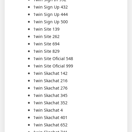
1win Sign Up 432
1win Sign Up 444
1win Sign Up 500
1win Site 139
1win Site 262
1win Site 694
1win Site 829
1win Site Oficial 548
1win Site Oficial 999
1win Skachat 142
1win Skachat 216
1win Skachat 276
1win Skachat 345
1win Skachat 352
1win Skachat 4
1win Skachat 401
1win Skachat 652