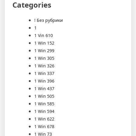
Categories
! Без рубрики
1
1 Vin 610
1 Win 152
1 Win 299
1 Win 305
1 Win 326
1 Win 337
1 Win 396
1 Win 437
1 Win 505
1 Win 585
1 Win 594
1 Win 622
1 Win 678
1 Win 73