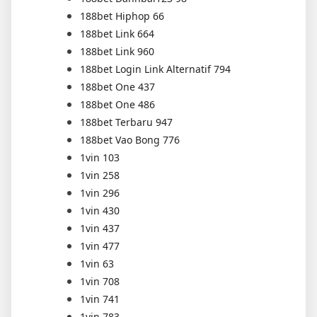
188bet Hiphop 66
188bet Link 664
188bet Link 960
188bet Login Link Alternatif 794
188bet One 437
188bet One 486
188bet Terbaru 947
188bet Vao Bong 776
1vin 103
1vin 258
1vin 296
1vin 430
1vin 437
1vin 477
1vin 63
1vin 708
1vin 741
1vin 783