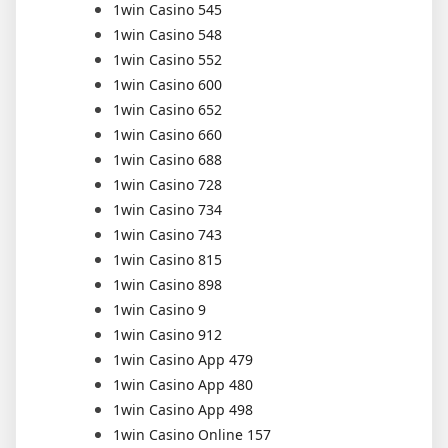
1win Casino 545
1win Casino 548
1win Casino 552
1win Casino 600
1win Casino 652
1win Casino 660
1win Casino 688
1win Casino 728
1win Casino 734
1win Casino 743
1win Casino 815
1win Casino 898
1win Casino 9
1win Casino 912
1win Casino App 479
1win Casino App 480
1win Casino App 498
1win Casino Online 157