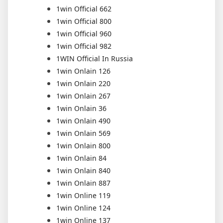
1win Official 662
1win Official 800
1win Official 960
1win Official 982
1WIN Official In Russia
1win Onlain 126
1win Onlain 220
1win Onlain 267
1win Onlain 36
1win Onlain 490
1win Onlain 569
1win Onlain 800
1win Onlain 84
1win Onlain 840
1win Onlain 887
1win Online 119
1win Online 124
1win Online 137