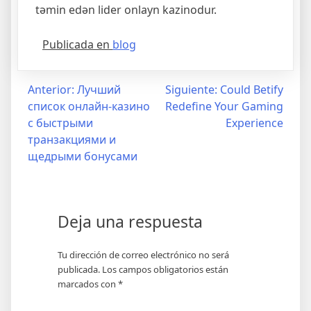
təmin edən lider onlayn kazinodur.
Publicada en
blog
Navegación
Anterior:
Лучший
Siguiente:
Could Betify
список онлайн-казино
Redefine Your Gaming
de
с быстрыми
Experience
entradas
транзакциями и
щедрыми бонусами
Deja una respuesta
Tu dirección de correo electrónico no será
publicada.
Los campos obligatorios están
marcados con
*