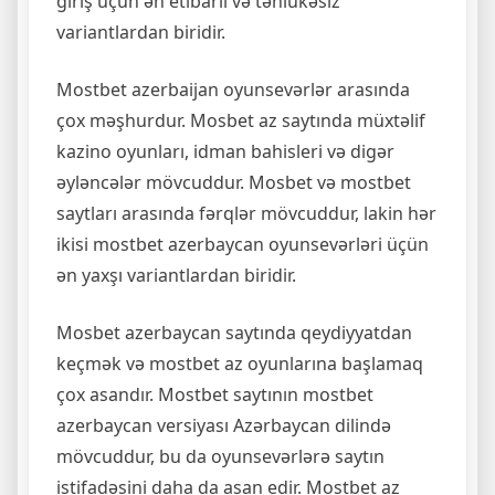
giriş üçün ən etibarlı və təhlükəsiz
variantlardan biridir.
Mostbet azerbaijan oyunsevərlər arasında
çox məşhurdur. Mosbet az saytında müxtəlif
kazino oyunları, idman bahisleri və digər
əyləncələr mövcuddur. Mosbet və mostbet
saytları arasında fərqlər mövcuddur, lakin hər
ikisi mostbet azerbaycan oyunsevərləri üçün
ən yaxşı variantlardan biridir.
Mosbet azerbaycan saytında qeydiyyatdan
keçmək və mostbet az oyunlarına başlamaq
çox asandır. Mostbet saytının mostbet
azerbaycan versiyası Azərbaycan dilində
mövcuddur, bu da oyunsevərlərə saytın
istifadəsini daha da asan edir. Mostbet az