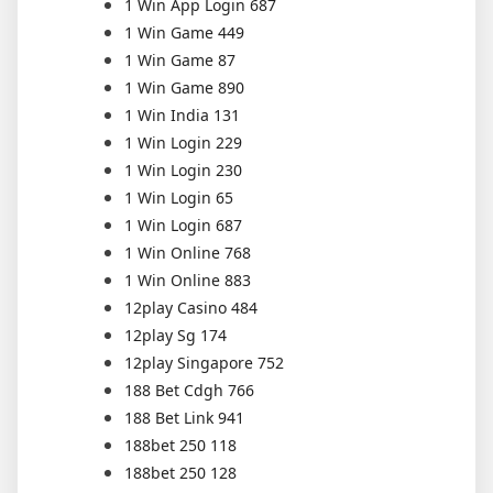
1 Win App Login 687
1 Win Game 449
1 Win Game 87
1 Win Game 890
1 Win India 131
1 Win Login 229
1 Win Login 230
1 Win Login 65
1 Win Login 687
1 Win Online 768
1 Win Online 883
12play Casino 484
12play Sg 174
12play Singapore 752
188 Bet Cdgh 766
188 Bet Link 941
188bet 250 118
188bet 250 128