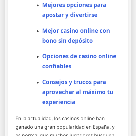
Mejores opciones para
apostar y divertirse
Mejor casino online con
bono sin depósito
Opciones de casino online
confiables
Consejos y trucos para
aprovechar al máximo tu
experiencia
En la actualidad, los casinos online han
ganado una gran popularidad en España, y
es normal que muchos jugadores busquen