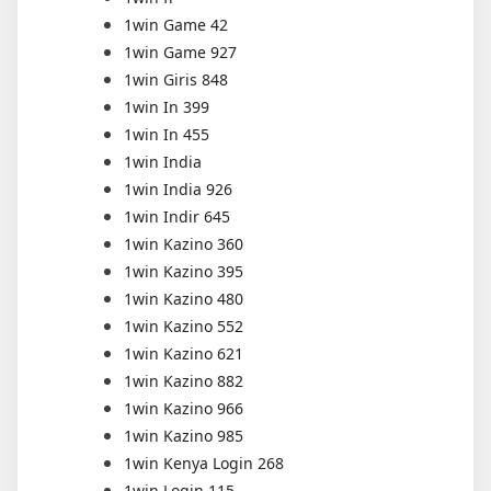
1win Game 42
1win Game 927
1win Giris 848
1win In 399
1win In 455
1win India
1win India 926
1win Indir 645
1win Kazino 360
1win Kazino 395
1win Kazino 480
1win Kazino 552
1win Kazino 621
1win Kazino 882
1win Kazino 966
1win Kazino 985
1win Kenya Login 268
1win Login 115