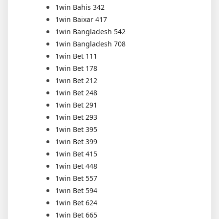
1win Bahis 342
1win Baixar 417
1win Bangladesh 542
1win Bangladesh 708
1win Bet 111
1win Bet 178
1win Bet 212
1win Bet 248
1win Bet 291
1win Bet 293
1win Bet 395
1win Bet 399
1win Bet 415
1win Bet 448
1win Bet 557
1win Bet 594
1win Bet 624
1win Bet 665