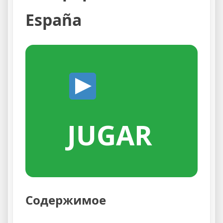
España
JUGAR
Содержимое