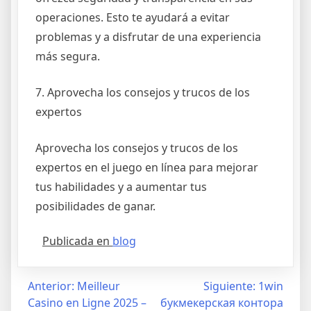
operaciones. Esto te ayudará a evitar
problemas y a disfrutar de una experiencia
más segura.
7. Aprovecha los consejos y trucos de los
expertos
Aprovecha los consejos y trucos de los
expertos en el juego en línea para mejorar
tus habilidades y a aumentar tus
posibilidades de ganar.
Publicada en
blog
Navegación
Anterior:
Meilleur
Siguiente:
1win
Casino en Ligne 2025 –
букмекерская контора