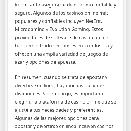
importante asegurarte de que sea confiable y
seguro. Algunos de los casinos online más
populares y confiables incluyen NetEnt,
Microgaming y Evolution Gaming. Estos
proveedores de software de casino online
han demostrado ser líderes en la industria y
ofrecen una amplia variedad de juegos de
azar y opciones de apuesta.
En resumen, cuando se trata de apostar y
divertirse en línea, hay muchas opciones
disponibles. Sin embargo, es importante
elegir una plataforma de casino online que se
ajuste a tus necesidades y preferencias.
Algunas de las mejores opciones para
apostar y divertirse en línea incluyen casinos