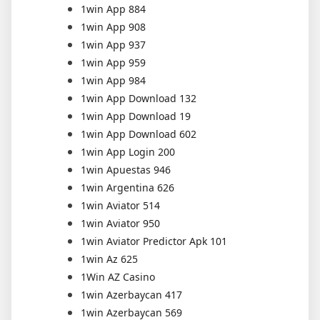
1win App 884
1win App 908
1win App 937
1win App 959
1win App 984
1win App Download 132
1win App Download 19
1win App Download 602
1win App Login 200
1win Apuestas 946
1win Argentina 626
1win Aviator 514
1win Aviator 950
1win Aviator Predictor Apk 101
1win Az 625
1Win AZ Casino
1win Azerbaycan 417
1win Azerbaycan 569