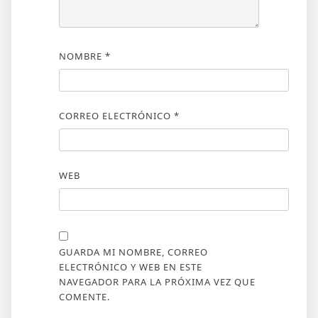
NOMBRE
*
CORREO ELECTRÓNICO
*
WEB
GUARDA MI NOMBRE, CORREO
ELECTRÓNICO Y WEB EN ESTE
NAVEGADOR PARA LA PRÓXIMA VEZ QUE
COMENTE.