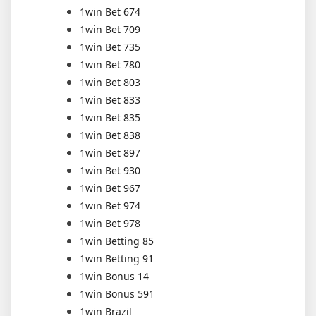
1win Bet 674
1win Bet 709
1win Bet 735
1win Bet 780
1win Bet 803
1win Bet 833
1win Bet 835
1win Bet 838
1win Bet 897
1win Bet 930
1win Bet 967
1win Bet 974
1win Bet 978
1win Betting 85
1win Betting 91
1win Bonus 14
1win Bonus 591
1win Brazil