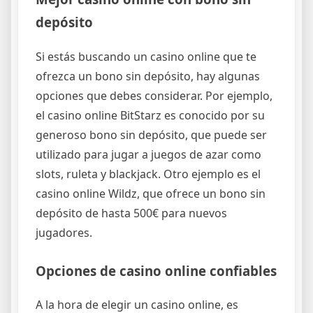
depósito
Si estás buscando un casino online que te
ofrezca un bono sin depósito, hay algunas
opciones que debes considerar. Por ejemplo,
el casino online BitStarz es conocido por su
generoso bono sin depósito, que puede ser
utilizado para jugar a juegos de azar como
slots, ruleta y blackjack. Otro ejemplo es el
casino online Wildz, que ofrece un bono sin
depósito de hasta 500€ para nuevos
jugadores.
Opciones de casino online confiables
A la hora de elegir un casino online, es