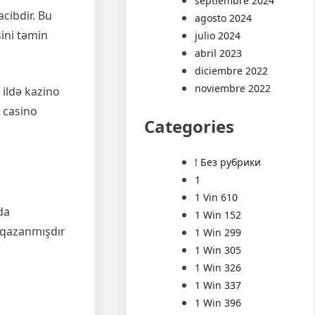
septiembre 2024
cibdir. Bu
agosto 2024
ini təmin
julio 2024
abril 2023
diciembre 2022
noviembre 2022
 ildə kazino
e casino
Categories
! Без рубрики
1
1 Vin 610
da
1 Win 152
q qazanmışdır
1 Win 299
1 Win 305
1 Win 326
1 Win 337
1 Win 396