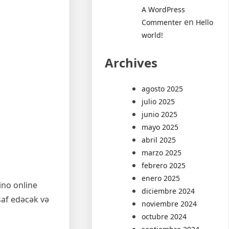
A WordPress
en
Commenter
Hello
world!
Archives
agosto 2025
julio 2025
junio 2025
mayo 2025
abril 2025
marzo 2025
febrero 2025
enero 2025
ino online
diciembre 2024
şaf edəcək və
noviembre 2024
octubre 2024