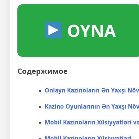
OYNA
Содержимое
Onlayn Kazinoların Ən Yaxşı Növ
Kazino Oyunlarının Ən Yaxşı Növ
Mobil Kazinoların Xüsiyyətləri v
Mobil Kazinoların Xüsiyyətləri