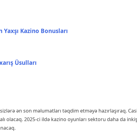
n Yaxşı Kazino Bonusları
arış Üsulları
izlərə ən son məlumatları təqdim etməyə hazırlaşıraq. Cas
lı olacaq. 2025-ci ildə kazino oyunları sektoru daha da inki
unacaq.