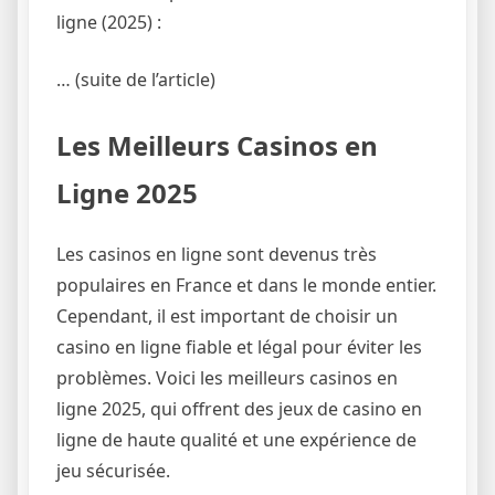
ligne (2025) :
… (suite de l’article)
Les Meilleurs Casinos en
Ligne 2025
Les casinos en ligne sont devenus très
populaires en France et dans le monde entier.
Cependant, il est important de choisir un
casino en ligne fiable et légal pour éviter les
problèmes. Voici les meilleurs casinos en
ligne 2025, qui offrent des jeux de casino en
ligne de haute qualité et une expérience de
jeu sécurisée.