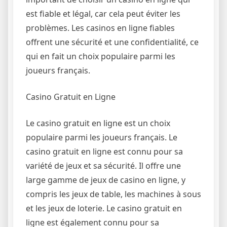
est fiable et légal, car cela peut éviter les
problèmes. Les casinos en ligne fiables
offrent une sécurité et une confidentialité, ce
qui en fait un choix populaire parmi les
joueurs français.
Casino Gratuit en Ligne
Le casino gratuit en ligne est un choix
populaire parmi les joueurs français. Le
casino gratuit en ligne est connu pour sa
variété de jeux et sa sécurité. Il offre une
large gamme de jeux de casino en ligne, y
compris les jeux de table, les machines à sous
et les jeux de loterie. Le casino gratuit en
ligne est également connu pour sa