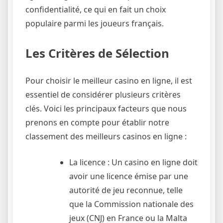
confidentialité, ce qui en fait un choix
populaire parmi les joueurs français.
Les Critères de Sélection
Pour choisir le meilleur casino en ligne, il est
essentiel de considérer plusieurs critères
clés. Voici les principaux facteurs que nous
prenons en compte pour établir notre
classement des meilleurs casinos en ligne :
La licence : Un casino en ligne doit
avoir une licence émise par une
autorité de jeu reconnue, telle
que la Commission nationale des
jeux (CNJ) en France ou la Malta