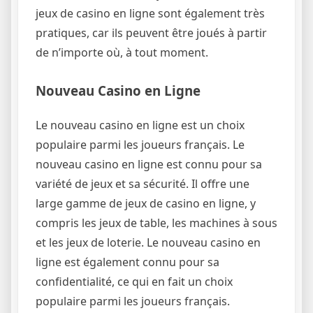
jeux de casino en ligne sont également très
pratiques, car ils peuvent être joués à partir
de n’importe où, à tout moment.
Nouveau Casino en Ligne
Le nouveau casino en ligne est un choix
populaire parmi les joueurs français. Le
nouveau casino en ligne est connu pour sa
variété de jeux et sa sécurité. Il offre une
large gamme de jeux de casino en ligne, y
compris les jeux de table, les machines à sous
et les jeux de loterie. Le nouveau casino en
ligne est également connu pour sa
confidentialité, ce qui en fait un choix
populaire parmi les joueurs français.