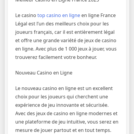
Le casino
top casino en ligne
en ligne France
Légal est l’un des meilleurs choix pour les
joueurs français, car il est entièrement légal
et offre une grande variété de jeux de casino
en ligne. Avec plus de 1 000 jeux à jouer, vous
trouverez facilement votre bonheur.
Nouveau Casino en Ligne
Le nouveau casino en ligne est un excellent
choix pour les joueurs qui cherchent une
expérience de jeu innovante et sécurisée.
Avec des jeux de casino en ligne modernes et
une plateforme de jeu intuitive, vous serez en
mesure de jouer partout et en tout temps.