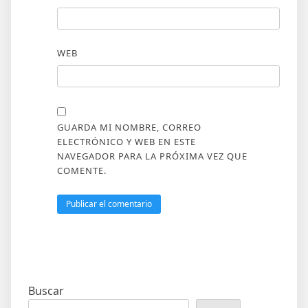
WEB
GUARDA MI NOMBRE, CORREO
ELECTRÓNICO Y WEB EN ESTE
NAVEGADOR PARA LA PRÓXIMA VEZ QUE
COMENTE.
Buscar