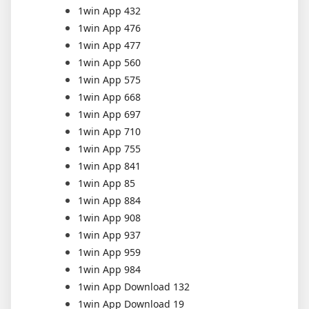
1win App 432
1win App 476
1win App 477
1win App 560
1win App 575
1win App 668
1win App 697
1win App 710
1win App 755
1win App 841
1win App 85
1win App 884
1win App 908
1win App 937
1win App 959
1win App 984
1win App Download 132
1win App Download 19