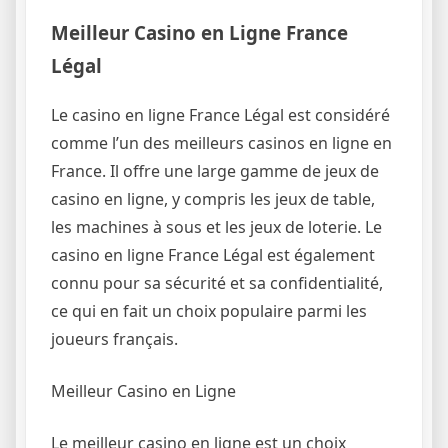
Meilleur Casino en Ligne France
Légal
Le casino en ligne France Légal est considéré
comme l’un des meilleurs casinos en ligne en
France. Il offre une large gamme de jeux de
casino en ligne, y compris les jeux de table,
les machines à sous et les jeux de loterie. Le
casino en ligne France Légal est également
connu pour sa sécurité et sa confidentialité,
ce qui en fait un choix populaire parmi les
joueurs français.
Meilleur Casino en Ligne
Le meilleur casino en ligne est un choix