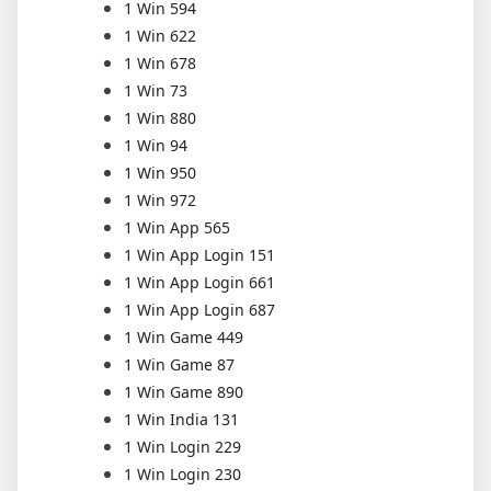
1 Win 594
1 Win 622
1 Win 678
1 Win 73
1 Win 880
1 Win 94
1 Win 950
1 Win 972
1 Win App 565
1 Win App Login 151
1 Win App Login 661
1 Win App Login 687
1 Win Game 449
1 Win Game 87
1 Win Game 890
1 Win India 131
1 Win Login 229
1 Win Login 230