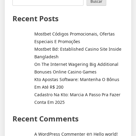
Buscar
Recent Posts
Mostbet Códigos Promocionais, Ofertas
Especiais E Promoções
Mostbet Bd: Established Casino Site Inside
Bangladesh
On The Internet Wagering Big Additional
Bonuses Online Casino Games
Kto Apostas Software: Mantenha O Bônus
Em Até R$ 200
Cadastro Na Kto: Marcia A Passo Pra Fazer
Conta Em 2025
Recent Comments
en
A WordPress Commenter
Hello world!