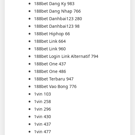
188bet Dang Ky 983
188bet Dang Nhap 766
188bet Danhbai123 280
188bet Danhbai123 98
188bet Hiphop 66
188bet Link 664
188bet Link 960
188bet Login Link Alternatif 794
188bet One 437
188bet One 486
188bet Terbaru 947
188bet Vao Bong 776
1vin 103
1vin 258
1vin 296
1vin 430
1vin 437
1vin 477