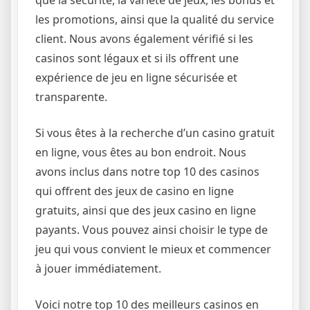
que la sécurité, la variété de jeux, les bonus et
les promotions, ainsi que la qualité du service
client. Nous avons également vérifié si les
casinos sont légaux et si ils offrent une
expérience de jeu en ligne sécurisée et
transparente.
Si vous êtes à la recherche d’un casino gratuit
en ligne, vous êtes au bon endroit. Nous
avons inclus dans notre top 10 des casinos
qui offrent des jeux de casino en ligne
gratuits, ainsi que des jeux casino en ligne
payants. Vous pouvez ainsi choisir le type de
jeu qui vous convient le mieux et commencer
à jouer immédiatement.
Voici notre top 10 des meilleurs casinos en