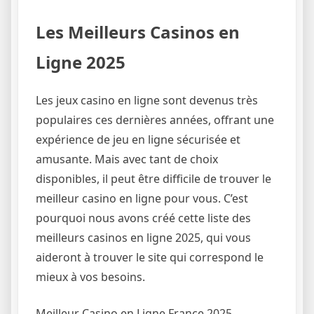
Les Meilleurs Casinos en
Ligne 2025
Les jeux casino en ligne sont devenus très
populaires ces dernières années, offrant une
expérience de jeu en ligne sécurisée et
amusante. Mais avec tant de choix
disponibles, il peut être difficile de trouver le
meilleur casino en ligne pour vous. C’est
pourquoi nous avons créé cette liste des
meilleurs casinos en ligne 2025, qui vous
aideront à trouver le site qui correspond le
mieux à vos besoins.
Meilleur Casino en Ligne France 2025