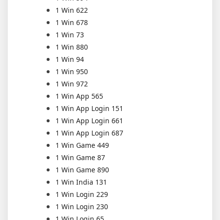
1 Win 622
1 Win 678
1 Win 73
1 Win 880
1 Win 94
1 Win 950
1 Win 972
1 Win App 565
1 Win App Login 151
1 Win App Login 661
1 Win App Login 687
1 Win Game 449
1 Win Game 87
1 Win Game 890
1 Win India 131
1 Win Login 229
1 Win Login 230
1 Win Login 65