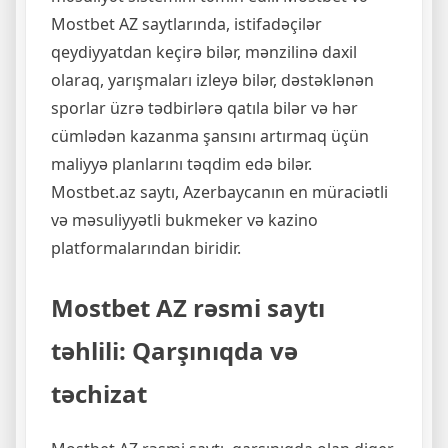
Mostbet AZ saytlarında, istifadəçilər
qeydiyyatdan keçirə bilər, mənzilinə daxil
olaraq, yarışmaları izleyə bilər, dəstəklənən
sporlar üzrə tədbirlərə qatıla bilər və hər
cümlədən kazanma şansını artırmaq üçün
maliyyə planlarını təqdim edə bilər.
Mostbet.az saytı, Azerbaycanın en müraciətli
və məsuliyyətli bukmeker və kazino
platformalarından biridir.
Mostbet AZ rəsmi saytı
təhlili: Qarşınıqda və
təchizat