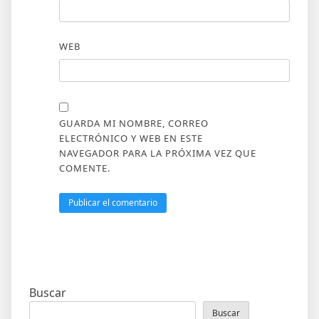
WEB
GUARDA MI NOMBRE, CORREO
ELECTRÓNICO Y WEB EN ESTE
NAVEGADOR PARA LA PRÓXIMA VEZ QUE
COMENTE.
Buscar
Buscar