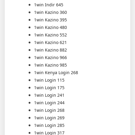
1win Indir 645
1win Kazino 360
1win Kazino 395
1win Kazino 480
1win Kazino 552
1win Kazino 621
1win Kazino 882
1win Kazino 966
1win Kazino 985
1win Kenya Login 268
1win Login 115
1win Login 175
1win Login 241
1win Login 244
1win Login 268
1win Login 269
1win Login 285
1win Login 317