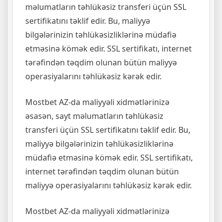
məlumatların təhlükəsiz transferi üçün SSL
sertifikatını təklif edir. Bu, maliyyə
bilgələrinizin təhlükəsizliklərinə müdafiə
etməsinə kömək edir. SSL sertifikatı, internet
tərəfindən təqdim olunan bütün maliyyə
operasiyalarını təhlükəsiz kərək edir.
Mostbet AZ-da maliyyəli xidmətlərinizə
əsasən, sayt məlumatların təhlükəsiz
transferi üçün SSL sertifikatını təklif edir. Bu,
maliyyə bilgələrinizin təhlükəsizliklərinə
müdafiə etməsinə kömək edir. SSL sertifikatı,
internet tərəfindən təqdim olunan bütün
maliyyə operasiyalarını təhlükəsiz kərək edir.
Mostbet AZ-da maliyyəli xidmətlərinizə