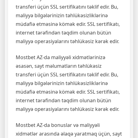
transferi üçün SSL sertifikatını təklif edir. Bu,
maliyyə bilgələrinizin təhlükəsizliklərinə
müdafiə etməsinə kömək edir. SSL sertifikatı,
internet tərəfindən təqdim olunan bütün
maliyyə operasiyalarını təhlükəsiz kərək edir.
Mostbet AZ-da maliyyəli xidmətlərinizə
əsasən, sayt məlumatların təhlükəsiz
transferi üçün SSL sertifikatını təklif edir. Bu,
maliyyə bilgələrinizin təhlükəsizliklərinə
müdafiə etməsinə kömək edir. SSL sertifikatı,
internet tərəfindən təqdim olunan bütün
maliyyə operasiyalarını təhlükəsiz kərək edir.
Mostbet AZ-da bonuslar və maliyyəli
xidmətlər arasında əlaqə yaratmaq üçün, sayt