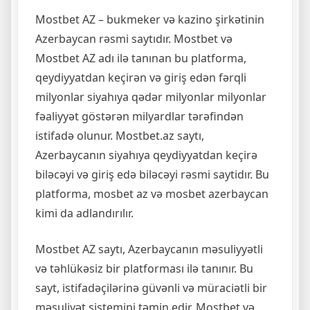
Mostbet AZ – bukmeker və kazino şirkətinin
Azerbaycan rəsmi saytıdır. Mostbet və
Mostbet AZ adı ilə tanınan bu platforma,
qeydiyyatdan keçirən və giriş edən fərqli
milyonlar siyahıya qədər milyonlar milyonlar
fəaliyyət göstərən milyardlar tərəfindən
istifadə olunur. Mostbet.az saytı,
Azerbaycanın siyahıya qeydiyyatdan keçirə
biləcəyi və giriş edə biləcəyi rəsmi saytidır. Bu
platforma, mosbet az və mosbet azerbaycan
kimi da adlandırılır.
Mostbet AZ saytı, Azerbaycanın məsuliyyətli
və təhlükəsiz bir platforması ilə tanınır. Bu
sayt, istifadəçilərinə güvənli və müraciətli bir
məsuliyət sistemini təmin edir. Mostbet və