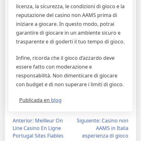
licenza, la sicurezza, le condizioni di gioco e la
reputazione del casino non AAMS prima di
iniziare a giocare. In questo modo, potrai
garantire di giocare in un ambiente sicuro e
trasparente e di goderti il tuo tempo di gioco.
Infine, ricorda che il gioco d’azzardo deve
essere fatto con moderazione e
responsabilità. Non dimenticare di giocare
con budget e di non superare i limiti di gioco.
Publicada en
blog
Navegación
Anterior:
Meilleur On
Siguiente:
Casino non
Line Casino En Ligne
AAMS in Italia
de
Portugal Sites Fiables
esperienza di gioco