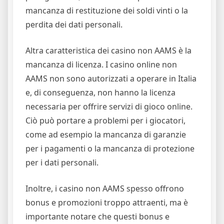
mancanza di restituzione dei soldi vinti o la
perdita dei dati personali.
Altra caratteristica dei casino non AAMS è la
mancanza di licenza. I casino online non
AAMS non sono autorizzati a operare in Italia
e, di conseguenza, non hanno la licenza
necessaria per offrire servizi di gioco online.
Ciò può portare a problemi per i giocatori,
come ad esempio la mancanza di garanzie
per i pagamenti o la mancanza di protezione
per i dati personali.
Inoltre, i casino non AAMS spesso offrono
bonus e promozioni troppo attraenti, ma è
importante notare che questi bonus e