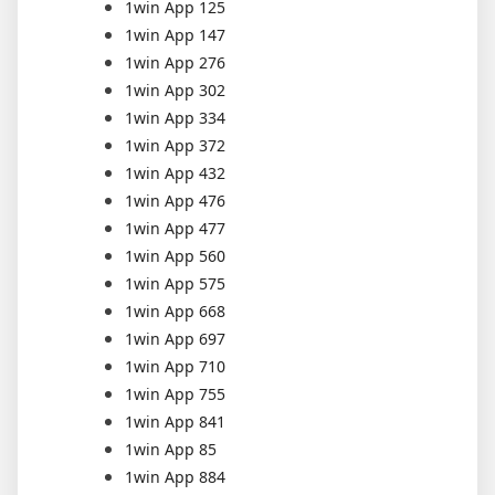
1win App 125
1win App 147
1win App 276
1win App 302
1win App 334
1win App 372
1win App 432
1win App 476
1win App 477
1win App 560
1win App 575
1win App 668
1win App 697
1win App 710
1win App 755
1win App 841
1win App 85
1win App 884