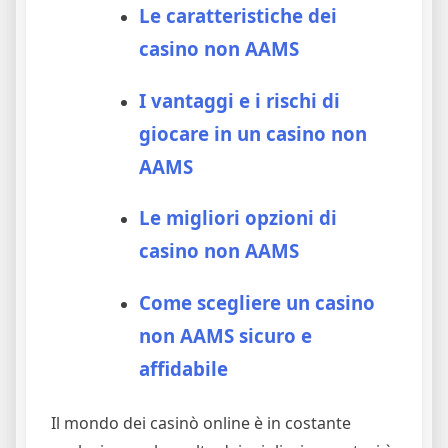
Le caratteristiche dei
casino non AAMS
I vantaggi e i rischi di
giocare in un casino non
AAMS
Le migliori opzioni di
casino non AAMS
Come scegliere un casino
non AAMS sicuro e
affidabile
Il mondo dei casinò online è in costante