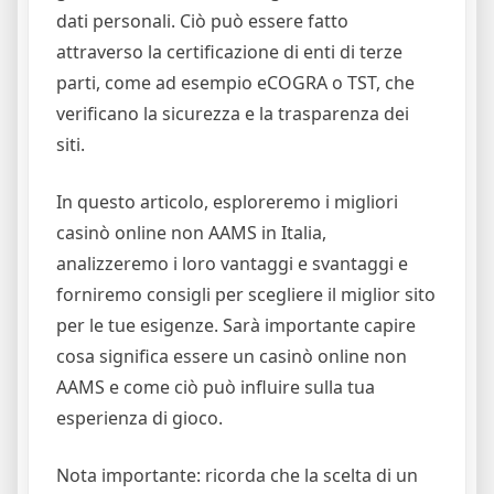
dati personali. Ciò può essere fatto
attraverso la certificazione di enti di terze
parti, come ad esempio eCOGRA o TST, che
verificano la sicurezza e la trasparenza dei
siti.
In questo articolo, esploreremo i migliori
casinò online non AAMS in Italia,
analizzeremo i loro vantaggi e svantaggi e
forniremo consigli per scegliere il miglior sito
per le tue esigenze. Sarà importante capire
cosa significa essere un casinò online non
AAMS e come ciò può influire sulla tua
esperienza di gioco.
Nota importante: ricorda che la scelta di un