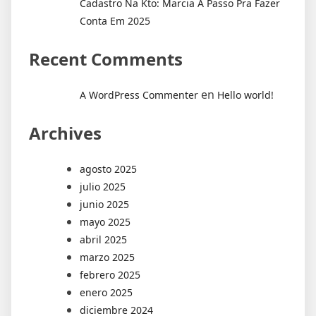
Cadastro Na Kto: Marcia A Passo Pra Fazer
Conta Em 2025
Recent Comments
en
A WordPress Commenter
Hello world!
Archives
agosto 2025
julio 2025
junio 2025
mayo 2025
abril 2025
marzo 2025
febrero 2025
enero 2025
diciembre 2024