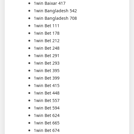
1win Baixar 417
1win Bangladesh 542
1win Bangladesh 708
1win Bet 111
1win Bet 178
1win Bet 212
1win Bet 248
1win Bet 291
1win Bet 293
1win Bet 395
1win Bet 399
1win Bet 415
1win Bet 448
1win Bet 557
1win Bet 594
1win Bet 624
1win Bet 665
1win Bet 674