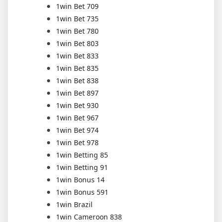
1win Bet 709
1win Bet 735
1win Bet 780
1win Bet 803
1win Bet 833
1win Bet 835
1win Bet 838
1win Bet 897
1win Bet 930
1win Bet 967
1win Bet 974
1win Bet 978
1win Betting 85
1win Betting 91
1win Bonus 14
1win Bonus 591
1win Brazil
1win Cameroon 838