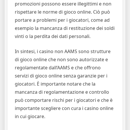
promozioni possono essere illegittimi e non
rispettare le norme di gioco online. Ciò può
portare a problemi per i giocatori, come ad
esempio la mancanza di restituzione dei soldi
vinti o la perdita dei dati personali.
In sintesi, i casino non AAMS sono strutture
di gioco online che non sono autorizzate e
regolamentate dall’AAMS e che offrono
servizi di gioco online senza garanzie per i
giocatori. È importante notare che la
mancanza di regolamentazione e controllo
può comportare rischi per i giocatori e che è
importante scegliere con cura i casino online
in cui giocare.