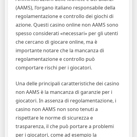
(AAMS), l’organo italiano responsabile della
regolamentazione e controllo dei giochi di
azione. Questi casino online non AAMS sono
spesso considerati «necessari» per gli utenti
che cercano di giocare online, ma è
importante notare che la mancanza di
regolamentazione e controllo può
comportare rischi per i giocatori.
Una delle principali caratteristiche dei casino
non AAMS è la mancanza di garanzie per i
giocatori. In assenza di regolamentazione, i
casino non AAMS non sono tenuti a
rispettare le norme di sicurezza e
trasparenza, il che può portare a problemi
per i giocatori, come ad esempio la