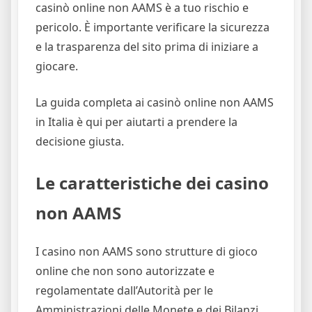
casinò online non AAMS è a tuo rischio e
pericolo. È importante verificare la sicurezza
e la trasparenza del sito prima di iniziare a
giocare.
La guida completa ai casinò online non AAMS
in Italia è qui per aiutarti a prendere la
decisione giusta.
Le caratteristiche dei casino
non AAMS
I casino non AAMS sono strutture di gioco
online che non sono autorizzate e
regolamentate dall’Autorità per le
Amministrazioni delle Monete e dei Bilanzi