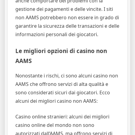
anche comportare dei problemi con la
gestione dei pagamenti e delle vincite. I siti
non AAMS potrebbero non essere in grado di
garantire la sicurezza delle transazioni e delle
informazioni personali dei giocatori.
Le migliori opzioni di casino non
AAMS
Nonostante i rischi, ci sono alcuni casino non
AAMS che offrono servizi di alta qualità e
sono considerati sicuri dai giocatori. Ecco
alcuni dei migliori casino non AAMS:
Casino online stranieri: alcuni dei migliori
casino online del mondo non sono
autorizzati dall’AAMS, ma offrono servizi di