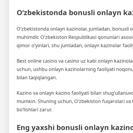
O‘zbekistonda bonusli onlayn ka
O‘zbekistonda onlayn kazinolar, jumladan, bonusli o
muhimdir. O‘zbekiston Respublikasi qonunlari asosi
qimor o‘yinlari, shu jumladan, onlayn kazinolar faol
Best online casino va casino uz kabi onlayn kazinol
uchun, ushbu onlayn kazinolarning faoliyati noqonu
bilan taqiqlangan.
Kazino va onlayn kazino faoliyati bilan shug‘ullanuvc
mumkin. Shuning uchun, O‘zbekiston fuqarolari va ta
bo‘lishlari zarur.
Eng yaxshi bonusli onlayn kazin