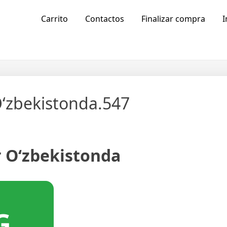
Carrito
Contactos
Finalizar compra
I
O‘zbekistonda.547
r O‘zbekistonda
G