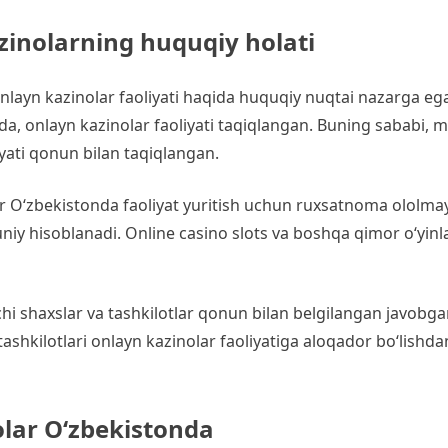
zinolarning huquqiy holati
nlayn kazinolar faoliyati haqida huquqiy nuqtai nazarga ega
da, onlayn kazinolar faoliyati taqiqlangan. Buning sababi,
iyati qonun bilan taqiqlangan.
ar O‘zbekistonda faoliyat yuritish uchun ruxsatnoma ololma
niy hisoblanadi. Online casino slots va boshqa qimor o‘yin
hi shaxslar va tashkilotlar qonun bilan belgilangan javobgarl
shkilotlari onlayn kazinolar faoliyatiga aloqador bo‘lishda
olar O‘zbekistonda