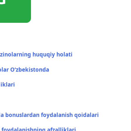
zinolarning huquqiy holati
olar O‘zbekistonda
iklari
a bonuslardan foydalanish qoidalari
foydalanishning afzalliklari