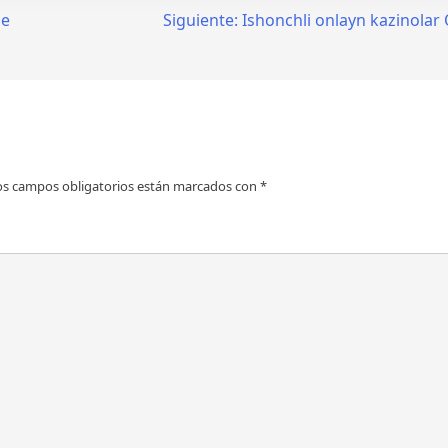
he
Siguiente:
Ishonchli onlayn kazinolar
os campos obligatorios están marcados con
*