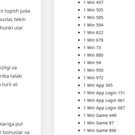
1 Win 437
1 Win 505
i topish juda
1 Win 585
uslar, tekin
1 Win 594
chunki ular
1 Win 622
1 Win 678
1 Win 73
1 Win 880
1 Win 94
zligi va
1 Win 950
riba talab
1 Win 972
urli xil
1 Win App 565
1 Win App Login 151
1 Win App Login 661
1 Win App Login 687
1 Win Game 449
1 Win Game 87
blariga pul
1 Win Game 890
il bonuslar va