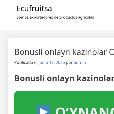
Saltar
Ecufruitsa
al
contenido
Somos exportadores de productos agricolas
Bonusli onlayn kazinolar 
Publicada el
junio 17, 2025
por
admin
Bonusli onlayn kazinola
O’YNAN