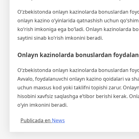
O‘zbekistonda onlayn kazinolarda bonuslardan foydal
onlayn kazino o‘yinlarida qatnashish uchun qo‘shimch
ko‘rish imkoniga ega bo‘ladi. Onlayn kazinolarda b
saytini sinab ko‘rish imkonini beradi.
Onlayn kazinolarda bonuslardan foydalani
O‘zbekistonda onlayn kazinolarda bonuslardan foyda
Avvalo, foydalanuvchi onlayn kazino qoidalari va sha
uchun maxsus kod yoki taklifni topishi zarur. Onla
hisobini xavfsiz saqlashga e’tibor berishi kerak. On
o‘yin imkonini beradi.
Publicada en
News