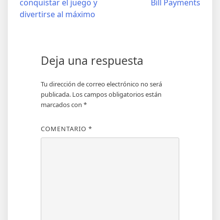
entradas
conquistar el juego y
Bill Payments
divertirse al máximo
Deja una respuesta
Tu dirección de correo electrónico no será
publicada.
Los campos obligatorios están
marcados con
*
COMENTARIO
*