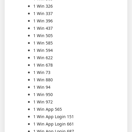
1 Win 326
1 Win 337
1 Win 396
1 Win 437
1 Win 505
1 Win 585
1 Win 594
1 Win 622
1 Win 678
1 Win 73
1 Win 880
1 Win 94
1 Win 950
1 Win 972
1 Win App 565
1 Win App Login 151
1 Win App Login 661
1 Win App Login 687