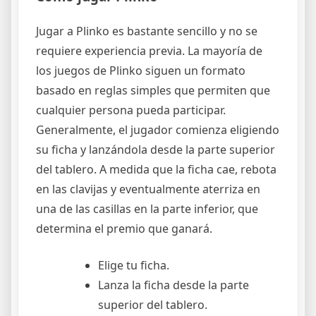
Jugar a Plinko es bastante sencillo y no se
requiere experiencia previa. La mayoría de
los juegos de Plinko siguen un formato
basado en reglas simples que permiten que
cualquier persona pueda participar.
Generalmente, el jugador comienza eligiendo
su ficha y lanzándola desde la parte superior
del tablero. A medida que la ficha cae, rebota
en las clavijas y eventualmente aterriza en
una de las casillas en la parte inferior, que
determina el premio que ganará.
Elige tu ficha.
Lanza la ficha desde la parte
superior del tablero.