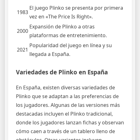
El juego Plinko se presenta por primera
1983
vez en «The Price Is Right».
Expansión de Plinko a otras
2000
plataformas de entretenimiento.
Popularidad del juego en línea y su
2021
llegada a España.
Variedades de Plinko en España
En España, existen diversas variedades de
Plinko que se adaptan a las preferencias de
los jugadores. Algunas de las versiones más
destacadas incluyen el Plinko tradicional,
donde los jugadores lanzan fichas y observan
cómo caen a través de un tablero lleno de