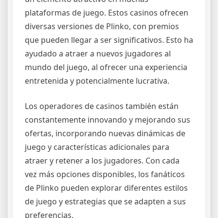
plataformas de juego. Estos casinos ofrecen
diversas versiones de Plinko, con premios
que pueden llegar a ser significativos. Esto ha
ayudado a atraer a nuevos jugadores al
mundo del juego, al ofrecer una experiencia
entretenida y potencialmente lucrativa.
Los operadores de casinos también están
constantemente innovando y mejorando sus
ofertas, incorporando nuevas dinámicas de
juego y características adicionales para
atraer y retener a los jugadores. Con cada
vez más opciones disponibles, los fanáticos
de Plinko pueden explorar diferentes estilos
de juego y estrategias que se adapten a sus
preferencias.