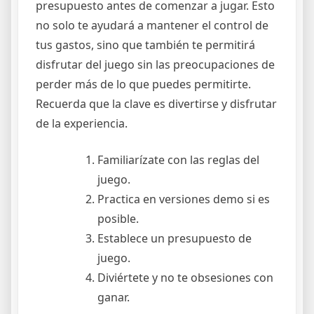
presupuesto antes de comenzar a jugar. Esto
no solo te ayudará a mantener el control de
tus gastos, sino que también te permitirá
disfrutar del juego sin las preocupaciones de
perder más de lo que puedes permitirte.
Recuerda que la clave es divertirse y disfrutar
de la experiencia.
Familiarízate con las reglas del
juego.
Practica en versiones demo si es
posible.
Establece un presupuesto de
juego.
Diviértete y no te obsesiones con
ganar.