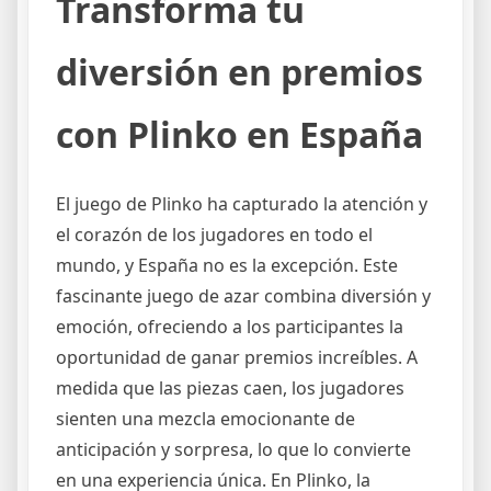
Transforma tu
diversión en premios
con Plinko en España
El juego de Plinko ha capturado la atención y
el corazón de los jugadores en todo el
mundo, y España no es la excepción. Este
fascinante juego de azar combina diversión y
emoción, ofreciendo a los participantes la
oportunidad de ganar premios increíbles. A
medida que las piezas caen, los jugadores
sienten una mezcla emocionante de
anticipación y sorpresa, lo que lo convierte
en una experiencia única. En Plinko, la