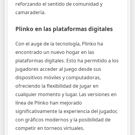
reforzando el sentido de comunidad y
camaradería.
Plinko en las plataformas digitales
Con el auge de la tecnología, Plinko ha
encontrado un nuevo hogar en las
plataformas digitales. Esto ha permitido a los
jugadores acceder al juego desde sus
dispositivos móviles y computadoras,
ofreciendo la flexibilidad de jugar en
cualquier momento y lugar. Las versiones en
línea de Plinko han mejorado
significativamente la experiencia del jugador,
con gráficos modernos y la posibilidad de
competir en torneos virtuales.