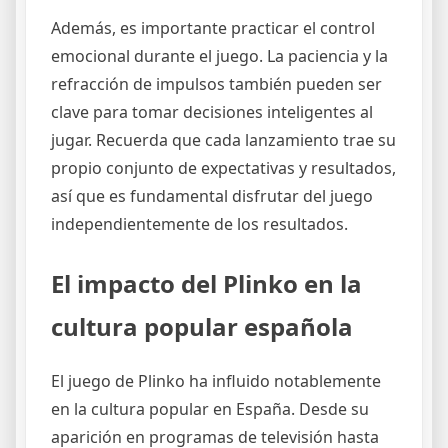
Además, es importante practicar el control
emocional durante el juego. La paciencia y la
refracción de impulsos también pueden ser
clave para tomar decisiones inteligentes al
jugar. Recuerda que cada lanzamiento trae su
propio conjunto de expectativas y resultados,
así que es fundamental disfrutar del juego
independientemente de los resultados.
El impacto del Plinko en la
cultura popular española
El juego de Plinko ha influido notablemente
en la cultura popular en España. Desde su
aparición en programas de televisión hasta