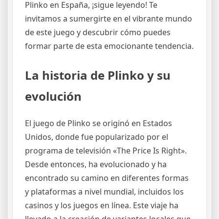
Plinko en España, ¡sigue leyendo! Te
invitamos a sumergirte en el vibrante mundo
de este juego y descubrir cómo puedes
formar parte de esta emocionante tendencia.
La historia de Plinko y su
evolución
El juego de Plinko se originó en Estados
Unidos, donde fue popularizado por el
programa de televisión «The Price Is Right».
Desde entonces, ha evolucionado y ha
encontrado su camino en diferentes formas
y plataformas a nivel mundial, incluidos los
casinos y los juegos en línea. Este viaje ha