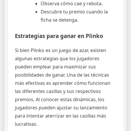
Observa cómo cae y rebota.
Descubre tu premio cuando la
ficha se detenga.
Estrategias para ganar en Plinko
Si bien Plinko es un juego de azar, existen
algunas estrategias que los jugadores
pueden emplear para maximizar sus
posibilidades de ganar. Una de las técnicas
más efectivas es aprender cómo funcionan
las diferentes casillas y sus respectivos
premios. Al conocer estas dinámicas, los
jugadores pueden ajustar su lanzamiento
para intentar aterrizar en las casillas más
lucrativas.