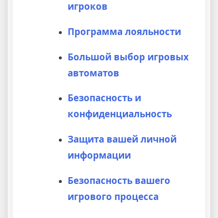
игроков
Программа лояльности
Большой выбор игровых
автоматов
Безопасность и
конфиденциальность
Защита вашей личной
информации
Безопасность вашего
игрового процесса