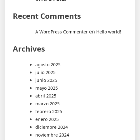
Recent Comments
en
A WordPress Commenter
Hello world!
Archives
agosto 2025
julio 2025
junio 2025
mayo 2025
abril 2025
marzo 2025
febrero 2025
enero 2025
diciembre 2024
noviembre 2024