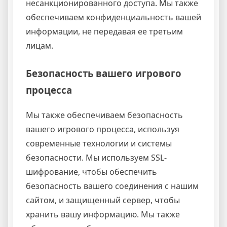
несанкционированного доступа. Мы также
обеспечиваем конфиденциальность вашей
информации, не передавая ее третьим
лицам.
Безопасность вашего игрового
процесса
Мы также обеспечиваем безопасность
вашего игрового процесса, используя
современные технологии и системы
безопасности. Мы используем SSL-
шифрование, чтобы обеспечить
безопасность вашего соединения с нашим
сайтом, и защищенный сервер, чтобы
хранить вашу информацию. Мы также