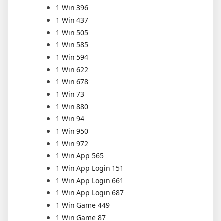
1 Win 396
1 Win 437
1 Win 505
1 Win 585
1 Win 594
1 Win 622
1 Win 678
1 Win 73
1 Win 880
1 Win 94
1 Win 950
1 Win 972
1 Win App 565
1 Win App Login 151
1 Win App Login 661
1 Win App Login 687
1 Win Game 449
1 Win Game 87