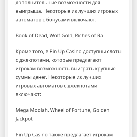
дополнительные возможности для
выигрыша. Некоторые из лучших игровых
автоматов с бонусами включают:
Book of Dead, Wolf Gold, Riches of Ra
Кроме того, в Pin Up Casino доступны слоты
с джекпотами, которые предлагают
игрокам возможность выиграть крупные
суммы денег. Некоторые из лучших
игровых автоматов с джекпотами
включают:
Mega Moolah, Wheel of Fortune, Golden
Jackpot
Pin Up Casino также предлагает игрокам