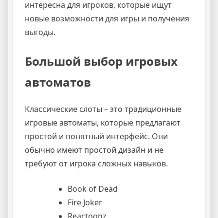
интересна для игроков, которые ищут
новые возможности для игры и получения
выгоды.
Большой выбор игровых
автоматов
Классические слоты – это традиционные
игровые автоматы, которые предлагают
простой и понятный интерфейс. Они
обычно имеют простой дизайн и не
требуют от игрока сложных навыков.
Book of Dead
Fire Joker
Reactoonz