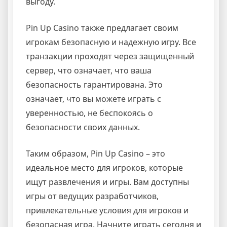
выгоду.
Pin Up Casino также предлагает своим
игрокам безопасную и надежную игру. Все
транзакции проходят через защищенный
сервер, что означает, что ваша
безопасность гарантирована. Это
означает, что вы можете играть с
уверенностью, не беспокоясь о
безопасности своих данных.
Таким образом, Pin Up Casino – это
идеальное место для игроков, которые
ищут развлечения и игры. Вам доступны
игры от ведущих разработчиков,
привлекательные условия для игроков и
безопасная игра. Начните играть сегодня и