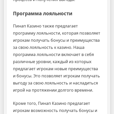
Программа лояльности
Пинап Казино также предлагает
программу лояльности, которая позволяет
игрокам получать бонусы и преимущества
за свою лояльность к казино. Наша
программа лояльности включает в себя
различные уровни, каждый из которых
предлагает игрокам новые преимущества
и бонусы. Это позволяет игрокам получать
выгоду за свою лояльность и насладиться
игрой на протяжении долгого времени.
Кроме того, Пинап Казино предлагает
игрокам возможность получать бонусы и