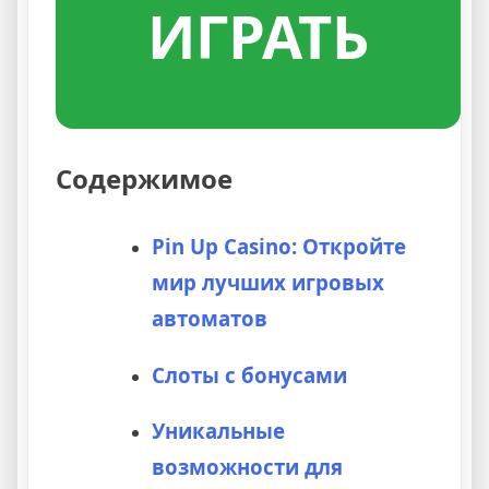
ИГРАТЬ
Содержимое
Pin Up Casino: Откройте
мир лучших игровых
автоматов
Слоты с бонусами
Уникальные
возможности для