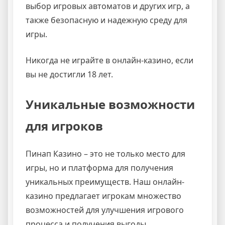
выбор игровых автоматов и других игр, а
также безопасную и надежную среду для
игры.
Никогда не играйте в онлайн-казино, если
вы не достигли 18 лет.
Уникальные возможности
для игроков
Пинап Казино – это не только место для
игры, но и платформа для получения
уникальных преимуществ. Наш онлайн-
казино предлагает игрокам множество
возможностей для улучшения игрового
процесса и получения выгоды.