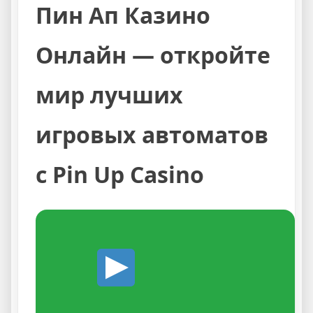
Пин Ап Казино
Онлайн — откройте
мир лучших
игровых автоматов
с Pin Up Casino