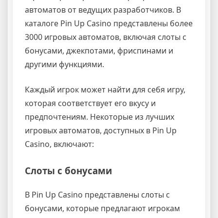
автоматов от ведущих разработчиков. В
каталоге Pin Up Casino представлены более
3000 игровых автоматов, включая слоты с
бонусами, джекпотами, фриспинами и
другими функциями.
Каждый игрок может найти для себя игру,
которая соответствует его вкусу и
предпочтениям. Некоторые из лучших
игровых автоматов, доступных в Pin Up
Casino, включают:
Слоты с бонусами
В Pin Up Casino представлены слоты с
бонусами, которые предлагают игрокам