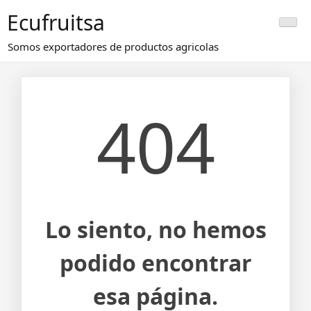
Saltar
Ecufruitsa
al
contenido
Somos exportadores de productos agricolas
404
Lo siento, no hemos
podido encontrar
esa página.